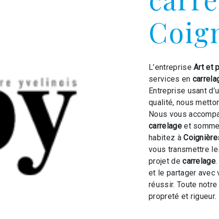
Coig
L’entreprise
Art et 
services en
carrela
Entreprise usant d’
qualité, nous metto
Nous vous accompag
carrelage
et sommes
habitez à
Coignière
vous transmettre l
projet de
carrelage
et le partager avec
réussir. Toute notre
propreté et rigueur.