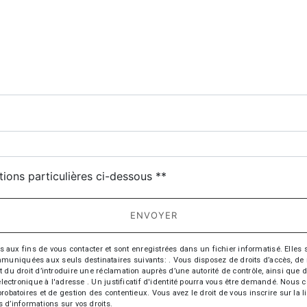
tions particulières ci-dessous **
ENVOYER
 fins de vous contacter et sont enregistrées dans un fichier informatisé. Elles so
iquées aux seuls destinataires suivants: . Vous disposez de droits d’accès, de recti
t du droit d’introduire une réclamation auprès d’une autorité de contrôle, ainsi qu
r électronique à l'adresse . Un justificatif d'identité pourra vous être demandé. Nou
probatoires et de gestion des contentieux. Vous avez le droit de vous inscrire sur la
us d’informations sur vos droits.