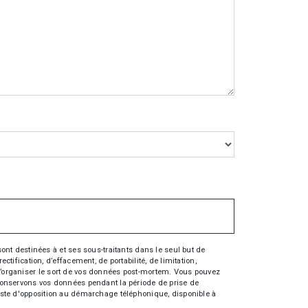
nt destinées à et ses sous-traitants dans le seul but de
fication, d’effacement, de portabilité, de limitation,
e d’organiser le sort de vos données post-mortem. Vous pouvez
s conservons vos données pendant la période de prise de
 liste d'opposition au démarchage téléphonique, disponible à