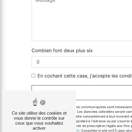
Combien font deux plus six
En cochant cette case, j'accepte les condi
** Les données personnelles communiquées sont nécessaires aux
répondre à votre message. Les données collectées seront commun
Ce site utilise des cookies et
d’opposition, de retrait de votre consentement à tout moment e
vous donne le contrôle sur
exercer ces droits par voie postale à l'adresse ou par courrie
ceux que vous souhaitez
contact puis pendant la durée de prescription légale aux fins 
activer
cette adresse:
Bloctel.gouv.fr
. Consultez le site cnil.fr pour pl