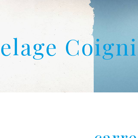
elage Coign
carre