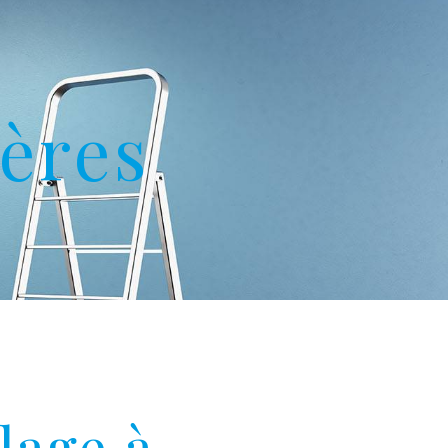
ières
lage à