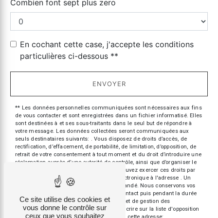
Combien font sept plus zero
En cochant cette case, j'accepte les conditions
particulières ci-dessous **
ENVOYER
** Les données personnelles communiquées sont nécessaires aux fins
de vous contacter et sont enregistrées dans un fichier informatisé. Elles
sont destinées à et ses sous-traitants dans le seul but de répondre à
votre message. Les données collectées seront communiquées aux
seuls destinataires suivants: . Vous disposez de droits d’accès, de
rectification, d’effacement, de portabilité, de limitation, d’opposition, de
retrait de votre consentement à tout moment et du droit d’introduire une
réclamation auprès d’une autorité de contrôle, ainsi que d’organiser le
sort de vos données post-mortem. Vous pouvez exercer ces droits par
voie postale à l'adresse ou par courrier électronique à l'adresse . Un
justificatif d'identité pourra vous être demandé. Nous conservons vos
données pendant la période de prise de contact puis pendant la durée
Ce site utilise des cookies et
de prescription légale aux fins probatoires et de gestion des
vous donne le contrôle sur
contentieux. Vous avez le droit de vous inscrire sur la liste d'opposition
ceux que vous souhaitez
au démarchage téléphonique, disponible à cette adresse: