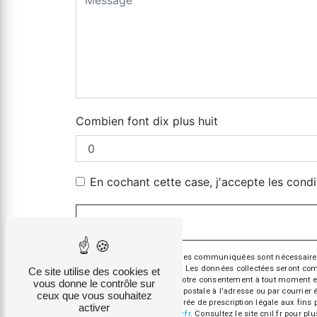
Combien font dix plus huit
En cochant cette case, j'accepte les condi
** Les données personnelles communiquées sont nécessaires aux
répondre à votre message. Les données collectées seront commun
Ce site utilise des cookies et
d’opposition, de retrait de votre consentement à tout moment e
vous donne le contrôle sur
exercer ces droits par voie postale à l'adresse ou par courrie
ceux que vous souhaitez
contact puis pendant la durée de prescription légale aux fins 
activer
cette adresse:
Bloctel.gouv.fr
. Consultez le site cnil.fr pour pl