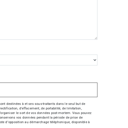
nt destinées à et ses sous-traitants dans le seul but de
fication, d’effacement, de portabilité, de limitation,
e d’organiser le sort de vos données post-mortem. Vous pouvez
s conservons vos données pendant la période de prise de
 liste d'opposition au démarchage téléphonique, disponible à