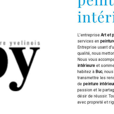
intér
L’entreprise
Art et 
services en
peintur
Entreprise usant d’
qualité, nous metto
Nous vous accompag
intérieure
et sommes
habitez à
Buc
, nou
transmettre les ren
de
peinture intérieu
passion et le parta
désir de réussir. To
avec propreté et rig