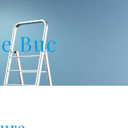
re Buc
ture