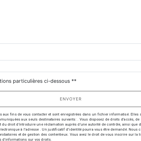
tions particulières ci-dessous **
ENVOYER
 fins de vous contacter et sont enregistrées dans un fichier informatisé. Elles so
iquées aux seuls destinataires suivants: . Vous disposez de droits d’accès, de recti
t du droit d’introduire une réclamation auprès d’une autorité de contrôle, ainsi qu
r électronique à l'adresse . Un justificatif d'identité pourra vous être demandé. Nou
probatoires et de gestion des contentieux. Vous avez le droit de vous inscrire sur la
us d’informations sur vos droits.