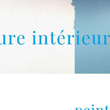
ure intérieu
pein