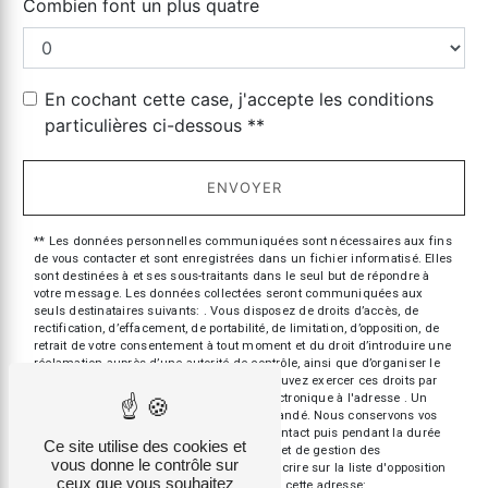
Combien font un plus quatre
En cochant cette case, j'accepte les conditions
particulières ci-dessous **
ENVOYER
** Les données personnelles communiquées sont nécessaires aux fins
de vous contacter et sont enregistrées dans un fichier informatisé. Elles
sont destinées à et ses sous-traitants dans le seul but de répondre à
votre message. Les données collectées seront communiquées aux
seuls destinataires suivants: . Vous disposez de droits d’accès, de
rectification, d’effacement, de portabilité, de limitation, d’opposition, de
retrait de votre consentement à tout moment et du droit d’introduire une
réclamation auprès d’une autorité de contrôle, ainsi que d’organiser le
sort de vos données post-mortem. Vous pouvez exercer ces droits par
voie postale à l'adresse ou par courrier électronique à l'adresse . Un
justificatif d'identité pourra vous être demandé. Nous conservons vos
données pendant la période de prise de contact puis pendant la durée
Ce site utilise des cookies et
de prescription légale aux fins probatoires et de gestion des
vous donne le contrôle sur
contentieux. Vous avez le droit de vous inscrire sur la liste d'opposition
ceux que vous souhaitez
au démarchage téléphonique, disponible à cette adresse: