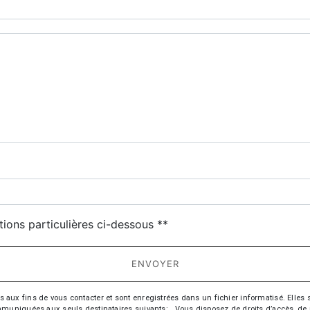
tions particulières ci-dessous **
ENVOYER
 fins de vous contacter et sont enregistrées dans un fichier informatisé. Elles so
iquées aux seuls destinataires suivants: . Vous disposez de droits d’accès, de recti