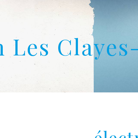
en Les Clayes
élect