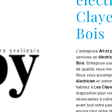
Clay
Bois
L’entreprise
Art et 
services en
électri
Bois
. Entreprise us
de qualité, nous me
Nous vous accompag
électricien
et somme
habitez à
Les Clay
disposition pour v
nécessaires à votre
avant tout notre pa
encore plus notre d