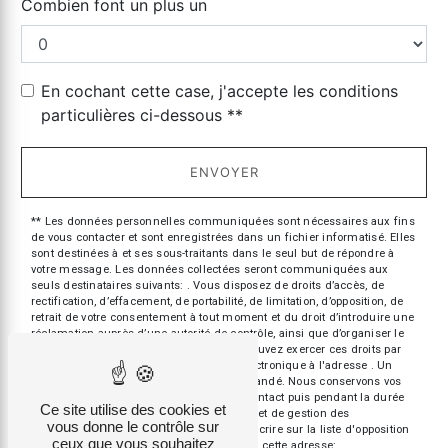
Combien font un plus un
En cochant cette case, j'accepte les conditions
particulières ci-dessous **
ENVOYER
** Les données personnelles communiquées sont nécessaires aux fins
de vous contacter et sont enregistrées dans un fichier informatisé. Elles
sont destinées à et ses sous-traitants dans le seul but de répondre à
votre message. Les données collectées seront communiquées aux
seuls destinataires suivants: . Vous disposez de droits d’accès, de
rectification, d’effacement, de portabilité, de limitation, d’opposition, de
retrait de votre consentement à tout moment et du droit d’introduire une
réclamation auprès d’une autorité de contrôle, ainsi que d’organiser le
sort de vos données post-mortem. Vous pouvez exercer ces droits par
voie postale à l'adresse ou par courrier électronique à l'adresse . Un
justificatif d'identité pourra vous être demandé. Nous conservons vos
données pendant la période de prise de contact puis pendant la durée
Ce site utilise des cookies et
de prescription légale aux fins probatoires et de gestion des
vous donne le contrôle sur
contentieux. Vous avez le droit de vous inscrire sur la liste d'opposition
ceux que vous souhaitez
au démarchage téléphonique, disponible à cette adresse: