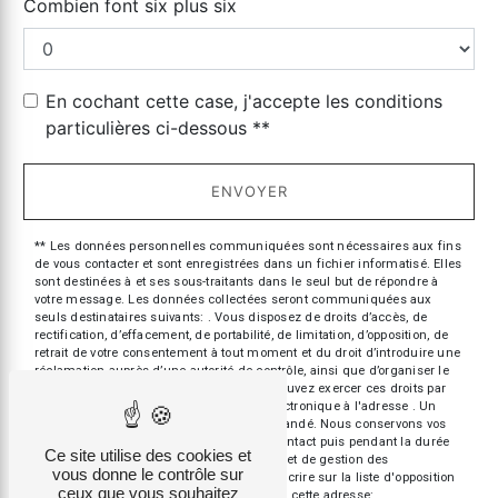
Combien font six plus six
En cochant cette case, j'accepte les conditions
particulières ci-dessous **
ENVOYER
** Les données personnelles communiquées sont nécessaires aux fins
de vous contacter et sont enregistrées dans un fichier informatisé. Elles
sont destinées à et ses sous-traitants dans le seul but de répondre à
votre message. Les données collectées seront communiquées aux
seuls destinataires suivants: . Vous disposez de droits d’accès, de
rectification, d’effacement, de portabilité, de limitation, d’opposition, de
retrait de votre consentement à tout moment et du droit d’introduire une
réclamation auprès d’une autorité de contrôle, ainsi que d’organiser le
sort de vos données post-mortem. Vous pouvez exercer ces droits par
voie postale à l'adresse ou par courrier électronique à l'adresse . Un
justificatif d'identité pourra vous être demandé. Nous conservons vos
données pendant la période de prise de contact puis pendant la durée
Ce site utilise des cookies et
de prescription légale aux fins probatoires et de gestion des
vous donne le contrôle sur
contentieux. Vous avez le droit de vous inscrire sur la liste d'opposition
ceux que vous souhaitez
au démarchage téléphonique, disponible à cette adresse: