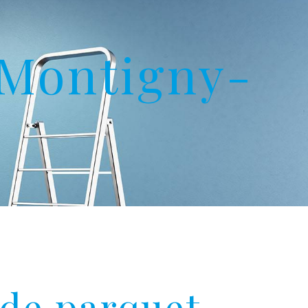
 Montigny-
 de parquet