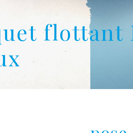
uet flottant
ux
pose