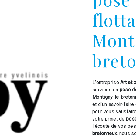
flott
Mont
bret
L’entreprise
Art et 
services en
pose de
Montigny-le-breton
et d’un savoir-faire
pour vous satisfai
votre projet de
pose
l’écoute de vos bes
bretonneux
, nous s