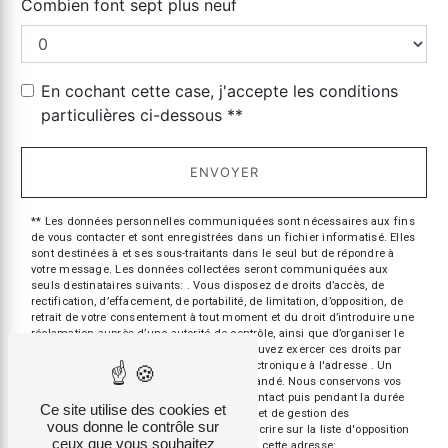
Combien font sept plus neuf
En cochant cette case, j'accepte les conditions
particulières ci-dessous **
ENVOYER
** Les données personnelles communiquées sont nécessaires aux fins
de vous contacter et sont enregistrées dans un fichier informatisé. Elles
sont destinées à et ses sous-traitants dans le seul but de répondre à
votre message. Les données collectées seront communiquées aux
seuls destinataires suivants: . Vous disposez de droits d’accès, de
rectification, d’effacement, de portabilité, de limitation, d’opposition, de
retrait de votre consentement à tout moment et du droit d’introduire une
réclamation auprès d’une autorité de contrôle, ainsi que d’organiser le
sort de vos données post-mortem. Vous pouvez exercer ces droits par
voie postale à l'adresse ou par courrier électronique à l'adresse . Un
justificatif d'identité pourra vous être demandé. Nous conservons vos
données pendant la période de prise de contact puis pendant la durée
Ce site utilise des cookies et
de prescription légale aux fins probatoires et de gestion des
vous donne le contrôle sur
contentieux. Vous avez le droit de vous inscrire sur la liste d'opposition
ceux que vous souhaitez
au démarchage téléphonique, disponible à cette adresse: