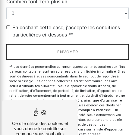
Combien font zero plus un
En cochant cette case, j'accepte les conditions
particulières ci-dessous **
ENVOYER
** Les données personnelles communiquées sont nécessaires aux fins
de vous contacter et sont enregistrées dans un fichier informatisé. Elles
sont destinées à et ses sous-traitants dans le seul but de répondre à
votre message. Les données collectées seront communiquées aux
seuls destinataires suivants: . Vous disposez de droits d’accès, de
rectification, d’effacement, de portabilité, de limitation, d’opposition, de
retrait de votre consentement à tout moment et du droit d’introduire une
réclamation auprès d’une autorité de contrôle, ainsi que d’organiser le
sort de vos données post-mortem. Vous pouvez exercer ces droits par
voie postale à l'adresse ou par courrier électronique à l'adresse . Un
justificatif d'identité pourra vous être demandé. Nous conservons vos
données pendant la période de prise de contact puis pendant la durée
Ce site utilise des cookies et
de prescription légale aux fins probatoires et de gestion des
vous donne le contrôle sur
contentieux. Vous avez le droit de vous inscrire sur la liste d'opposition
ceux que vous souhaitez
au démarchage téléphonique, disponible à cette adresse: