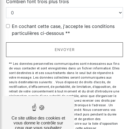
Combien font trois plus trois
En cochant cette case, j'accepte les conditions
particulières ci-dessous **
ENVOYER
** Les données personnelles communiquées sont nécessaires aux fins
de vous contacter et sont enregistrées dans un fichier informatisé. Elles
sont destinées à et ses sous-traitants dans le seul but de répondre à
votre message. Les données collectées seront communiquées aux
seuls destinataires suivants: . Vous disposez de droits d’accès, de
rectification, d’effacement, de portabilité, de limitation, d’opposition, de
retrait de votre consentement à tout moment et du droit d’introduire une
réclamation auprès d’une autorité de contrôle, ainsi que d’organiser le
sort de vos données post-mortem. Vous pouvez exercer ces droits par
voie postale à l'adresse ou par courrier électronique à l'adresse . Un
justificatif d'identité pourra vous être demandé. Nous conservons vos
données pendant la période de prise de contact puis pendant la durée
Ce site utilise des cookies et
de prescription légale aux fins probatoires et de gestion des
vous donne le contrôle sur
contentieux. Vous avez le droit de vous inscrire sur la liste d'opposition
ceux que vous souhaitez
au démarchage téléphonique, disponible à cette adresse: