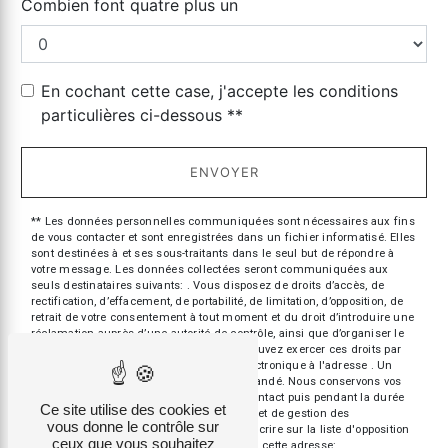
Combien font quatre plus un
En cochant cette case, j'accepte les conditions
particulières ci-dessous **
ENVOYER
** Les données personnelles communiquées sont nécessaires aux fins
de vous contacter et sont enregistrées dans un fichier informatisé. Elles
sont destinées à et ses sous-traitants dans le seul but de répondre à
votre message. Les données collectées seront communiquées aux
seuls destinataires suivants: . Vous disposez de droits d’accès, de
rectification, d’effacement, de portabilité, de limitation, d’opposition, de
retrait de votre consentement à tout moment et du droit d’introduire une
réclamation auprès d’une autorité de contrôle, ainsi que d’organiser le
sort de vos données post-mortem. Vous pouvez exercer ces droits par
voie postale à l'adresse ou par courrier électronique à l'adresse . Un
justificatif d'identité pourra vous être demandé. Nous conservons vos
données pendant la période de prise de contact puis pendant la durée
Ce site utilise des cookies et
de prescription légale aux fins probatoires et de gestion des
vous donne le contrôle sur
contentieux. Vous avez le droit de vous inscrire sur la liste d'opposition
ceux que vous souhaitez
au démarchage téléphonique, disponible à cette adresse: