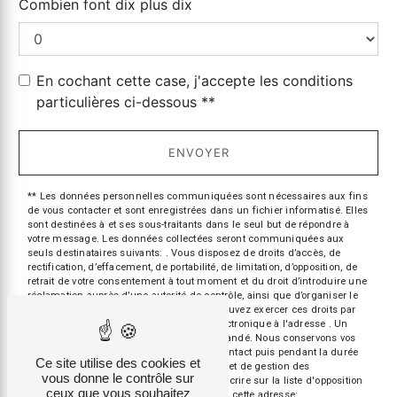
Combien font dix plus dix
En cochant cette case, j'accepte les conditions
particulières ci-dessous **
ENVOYER
** Les données personnelles communiquées sont nécessaires aux fins
de vous contacter et sont enregistrées dans un fichier informatisé. Elles
sont destinées à et ses sous-traitants dans le seul but de répondre à
votre message. Les données collectées seront communiquées aux
seuls destinataires suivants: . Vous disposez de droits d’accès, de
rectification, d’effacement, de portabilité, de limitation, d’opposition, de
retrait de votre consentement à tout moment et du droit d’introduire une
réclamation auprès d’une autorité de contrôle, ainsi que d’organiser le
sort de vos données post-mortem. Vous pouvez exercer ces droits par
voie postale à l'adresse ou par courrier électronique à l'adresse . Un
justificatif d'identité pourra vous être demandé. Nous conservons vos
données pendant la période de prise de contact puis pendant la durée
Ce site utilise des cookies et
de prescription légale aux fins probatoires et de gestion des
vous donne le contrôle sur
contentieux. Vous avez le droit de vous inscrire sur la liste d'opposition
ceux que vous souhaitez
au démarchage téléphonique, disponible à cette adresse: