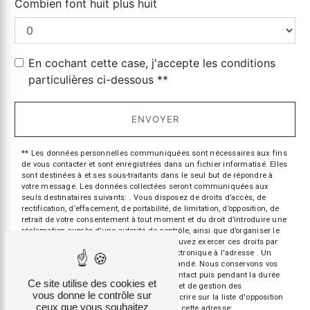
Combien font huit plus huit
En cochant cette case, j'accepte les conditions
particulières ci-dessous **
ENVOYER
** Les données personnelles communiquées sont nécessaires aux fins
de vous contacter et sont enregistrées dans un fichier informatisé. Elles
sont destinées à et ses sous-traitants dans le seul but de répondre à
votre message. Les données collectées seront communiquées aux
seuls destinataires suivants: . Vous disposez de droits d’accès, de
rectification, d’effacement, de portabilité, de limitation, d’opposition, de
retrait de votre consentement à tout moment et du droit d’introduire une
réclamation auprès d’une autorité de contrôle, ainsi que d’organiser le
sort de vos données post-mortem. Vous pouvez exercer ces droits par
voie postale à l'adresse ou par courrier électronique à l'adresse . Un
justificatif d'identité pourra vous être demandé. Nous conservons vos
données pendant la période de prise de contact puis pendant la durée
Ce site utilise des cookies et
de prescription légale aux fins probatoires et de gestion des
vous donne le contrôle sur
contentieux. Vous avez le droit de vous inscrire sur la liste d'opposition
ceux que vous souhaitez
au démarchage téléphonique, disponible à cette adresse: