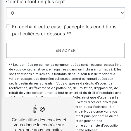
Combien font un plus sept
En cochant cette case, j'accepte les conditions
particulières ci-dessous **
ENVOYER
** Les données personnelles communiquées sont nécessaires aux fins
de vous contacter et sont enregistrées dans un fichier informatisé. Elles
sont destinées à et ses sous-traitants dans le seul but de répondre à
votre message. Les données collectées seront communiquées aux
seuls destinataires suivants: . Vous disposez de droits d’accès, de
rectification, d’effacement, de portabilité, de limitation, d’opposition, de
retrait de votre consentement à tout moment et du droit d’introduire une
réclamation auprès d’une autorité de contrôle, ainsi que d’organiser le
sort de vos données post-mortem. Vous pouvez exercer ces droits par
voie postale à l'adresse ou par courrier électronique à l'adresse . Un
justificatif d'identité pourra vous être demandé. Nous conservons vos
données pendant la période de prise de contact puis pendant la durée
Ce site utilise des cookies et
de prescription légale aux fins probatoires et de gestion des
vous donne le contrôle sur
contentieux. Vous avez le droit de vous inscrire sur la liste d'opposition
ceux que vous souhaitez
au démarchage téléphonique, disponible à cette adresse: